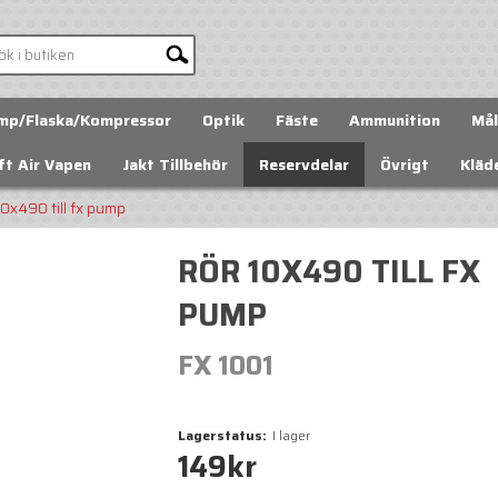
mp/Flaska/Kompressor
Optik
Fäste
Ammunition
Mål
ft Air Vapen
Jakt Tillbehör
Reservdelar
Övrigt
Kläd
10x490 till fx pump
RÖR 10X490 TILL FX
PUMP
FX 1001
Lagerstatus:
I lager
149
kr