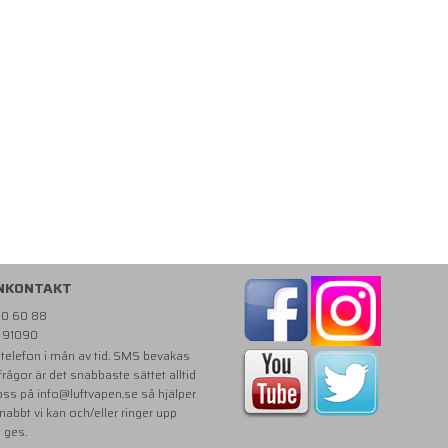
NKONTAKT
810 60 88
- 91090
i telefon i mån av tid. SMS bevakas
 frågor är det snabbaste sättet alltid
 oss på
info@luftvapen.se
så hjälper
snabbt vi kan och/eller ringer upp
e ges.