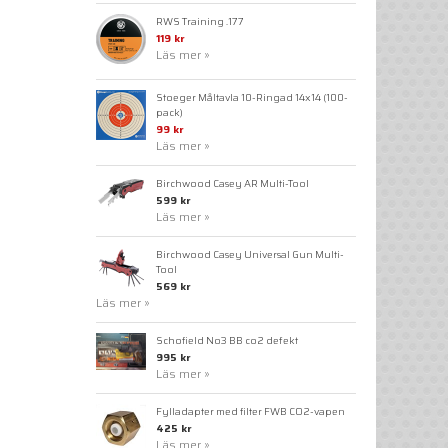
RWS Training .177
119 kr
Läs mer »
Stoeger Måltavla 10-Ringad 14x14 (100-
pack)
99 kr
Läs mer »
Birchwood Casey AR Multi-Tool
599 kr
Läs mer »
Birchwood Casey Universal Gun Multi-
Tool
569 kr
Läs mer »
Schofield No3 BB co2 defekt
995 kr
Läs mer »
Fylladapter med filter FWB CO2-vapen
425 kr
Läs mer »