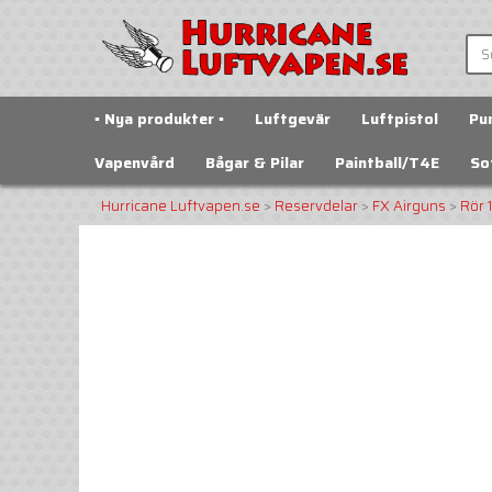
▪️ Nya produkter ▪️
Luftgevär
Luftpistol
Pu
Vapenvård
Bågar & Pilar
Paintball/T4E
So
Hurricane Luftvapen.se
>
Reservdelar
>
FX Airguns
>
Rör 