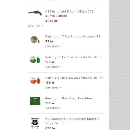
ASG Schofield 6" Aging Black CO2
4,5mm Diabolo
2.195 kr
Läs mer »
Remington T-Rex Bullpup Concave .22
79 kr
Läs mer »
Remington Express Lead Free Pellets .22
159 kr
Läs mer »
Remington Express Lead Free Pellets .177
159 kr
Läs mer »
Remington Pistol Hard Case (Green)
199 kr
Läs mer »
ASG Ground Multi-Spinning Target (5-
Target Setup)
299 kr