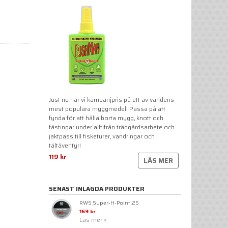
Just nu har vi kampanjpris på ett av världens
mest populära myggmedel! Passa på att
fynda för att hålla borta mygg, knott och
fästingar under alltifrån trädgårdsarbete och
jaktpass till fisketurer, vandringar och
tältäventyr!
119 kr
LÄS MER
SENAST INLAGDA PRODUKTER
RWS Super-H-Point .25
169 kr
Läs mer »