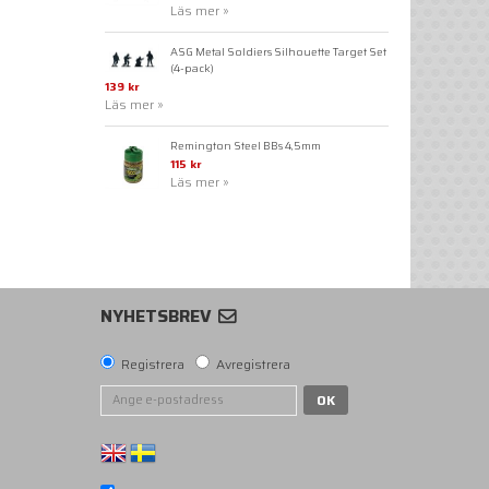
Läs mer »
ASG Metal Soldiers Silhouette Target Set
(4-pack)
139 kr
Läs mer »
Remington Steel BBs 4,5mm
115 kr
Läs mer »
NYHETSBREV
Registrera
Avregistrera
OK