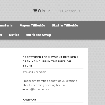
0 kr
Till kassan
material
Vapen Tillbehör
Skytte Tillbehör
er
Outlet
Hurricane Swag
ÖPPETTIDER I DEN FYSISKA BUTIKEN /
OPENING HOURS IN THE PHYSICAL
STORE
STÄNGT / CLOSED
Frågor om framtida öppettider/Questions
about upcoming opening hours?
➡ info@luftvapen.se
KAMPANJ