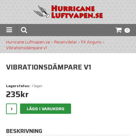
0
Hurricane Luftvapen.se
>
Reservdelar
>
FX Airguns
>
Vibrationsdämpare v1
VIBRATIONSDÄMPARE V1
Lagerstatus:
I lager
235
kr
LÄGG I VARUKORG
BESKRIVNING