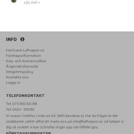
Läs mer »
INFO
Hurricane Luftvapen.se
Företagsinformation
Köp- och leveransvillkor
Ångerrättsformulär
Integritetspolicy
Kontakta oss
Logga in
TELEFONKONTAKT
Tel: 073 810 60 88
Tel: 0451 - 91090
Vi svarar i telefon i mån av tid. SMS bevakas ej. Har du frågor är det
snabbaste sättet alltid att maila oss på
info@luftvapen.se
så hjälper vi
dig så snabbt vi kan och/eller ringer upp när tillfälle ges.
FÖRETAGSUPPGIFTER