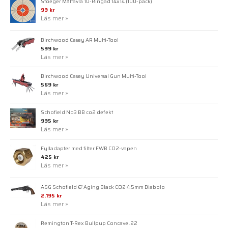
Stoeger Måltavla 10-Ringad 14x14 (100-pack)
99 kr
Läs mer »
Birchwood Casey AR Multi-Tool
599 kr
Läs mer »
Birchwood Casey Universal Gun Multi-Tool
569 kr
Läs mer »
Schofield No3 BB co2 defekt
995 kr
Läs mer »
Fylladapter med filter FWB CO2-vapen
425 kr
Läs mer »
ASG Schofield 6" Aging Black CO2 4,5mm Diabolo
2.195 kr
Läs mer »
Remington T-Rex Bullpup Concave .22