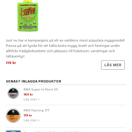
Just nu har vi kampanjpris på ett av världens mest populära myggmedel!
Passa på att fynda för att hålla borta mygg, knott och fästingar under
alltifrån trädgårdsarbete och jaktpass till fisketurer, vandringar och
tältäventyr!
119 kr
LÄS MER
SENAST INLAGDA PRODUKTER
RWS Super-H-Point .25
169 kr
Läs mer »
RWS Training .177
119 kr
Läs mer »