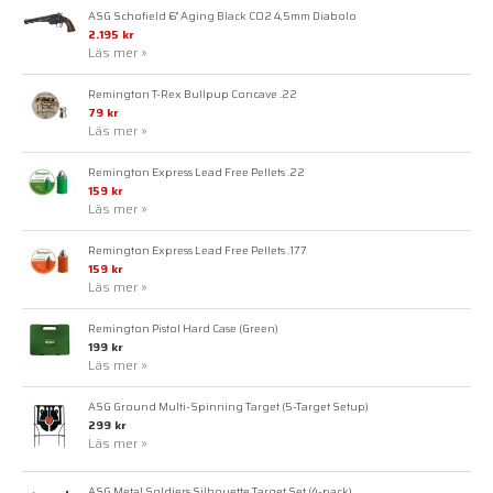
ASG Schofield 6" Aging Black CO2 4,5mm Diabolo
2.195 kr
Läs mer »
Remington T-Rex Bullpup Concave .22
79 kr
Läs mer »
Remington Express Lead Free Pellets .22
159 kr
Läs mer »
Remington Express Lead Free Pellets .177
159 kr
Läs mer »
Remington Pistol Hard Case (Green)
199 kr
Läs mer »
ASG Ground Multi-Spinning Target (5-Target Setup)
299 kr
Läs mer »
ASG Metal Soldiers Silhouette Target Set (4-pack)