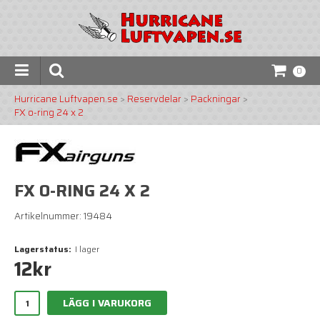
0
Hurricane Luftvapen.se
>
Reservdelar
>
Packningar
>
FX o-ring 24 x 2
FX O-RING 24 X 2
Artikelnummer: 19484
Lagerstatus:
I lager
12
kr
LÄGG I VARUKORG