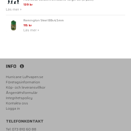
139 kr
Läs mer »
Remington Steel BBs 4,5mm
115 kr
Läs mer »
INFO
Hurricane Luftvapen.se
Företagsinformation
Köp- och leveransvillkor
Ångerrättsformulär
Integritetspolicy
Kontakta oss
Logga in
TELEFONKONTAKT
Tel: 073 810 60 88