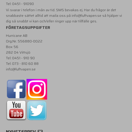
Tel: 0451 - 91090
Vi svarar i telefon i mån av tid. SMS bevakas ej. Har du frågor är det
snabbaste sättet alltid att maila oss på
info@luftvapen.se
så hjälper vi
dig så snabbt vi kan och/eller ringer upp när tillfälle ges.
FÖRETAGSUPPGIFTER
Hurricane AB
Org.Nr. 556880-0022
Box 56
282 04 Vittsjö
Tel: 0451 - 910 90
Tel: 073 - 810 60 88
info@luftvapen.se
NYHETSBREV