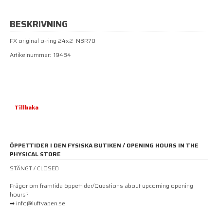
BESKRIVNING
FX original o-ring 24x2 NBR70
Artikelnummer: 19484
Tillbaka
ÖPPETTIDER I DEN FYSISKA BUTIKEN / OPENING HOURS IN THE
PHYSICAL STORE
STÄNGT / CLOSED
Frågor om framtida öppettider/Questions about upcoming opening
hours?
➡ info@luftvapen.se