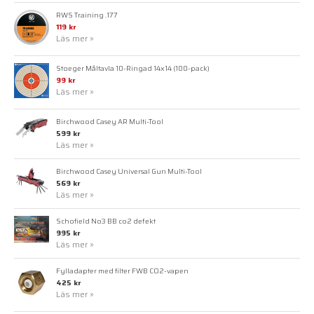
RWS Training .177
119 kr
Läs mer »
Stoeger Måltavla 10-Ringad 14x14 (100-pack)
99 kr
Läs mer »
Birchwood Casey AR Multi-Tool
599 kr
Läs mer »
Birchwood Casey Universal Gun Multi-Tool
569 kr
Läs mer »
Schofield No3 BB co2 defekt
995 kr
Läs mer »
Fylladapter med filter FWB CO2-vapen
425 kr
Läs mer »