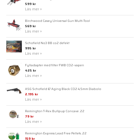
599 kr
Läs mer »
Birchwood Casey Universal Gun Multi-Tool
569 kr
Läs mer »
Schofield No3 BB co2 defekt
995 kr
Läs mer »
Fylladapter med filter FWB CO2-vapen
425 kr
Läs mer »
ASG Schofield 6" Aging Black CO2 4,5mm Diabolo
2.195 kr
Läs mer »
Remington T-Rex Bullpup Concave .22
79 kr
Läs mer »
Remington Express Lead Free Pellets .22
159 kr