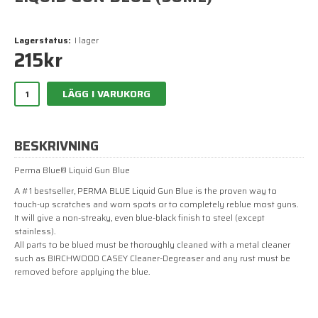
Lagerstatus:
I lager
215
kr
LÄGG I VARUKORG
BESKRIVNING
Perma Blue® Liquid Gun Blue
A #1 bestseller, PERMA BLUE Liquid Gun Blue is the proven way to
touch-up scratches and worn spots or to completely reblue most guns.
It will give a non-streaky, even blue-black finish to steel (except
stainless).
All parts to be blued must be thoroughly cleaned with a metal cleaner
such as BIRCHWOOD CASEY Cleaner-Degreaser and any rust must be
removed before applying the blue.