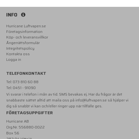
INFO
Hurricane Luftvapen.se
Företagsinformation
Köp- och leveransvillkor
Ångerrättsformulär
Integritetspolicy
Kontakta oss
Logga in
TELEFONKONTAKT
Tel: 073 810 60 88
Tel: 0451 - 91090
Vi svarar i telefon i mån av tid. SMS bevakas ej. Har du frågor är det
snabbaste sättet alltid att maila oss på
info@luftvapen.se
så hjälper vi
dig så snabbt vi kan och/eller ringer upp när tillfälle ges.
FÖRETAGSUPPGIFTER
Hurricane AB
Org.Nr. 556880-0022
Box 56
282 04 Vittsjö