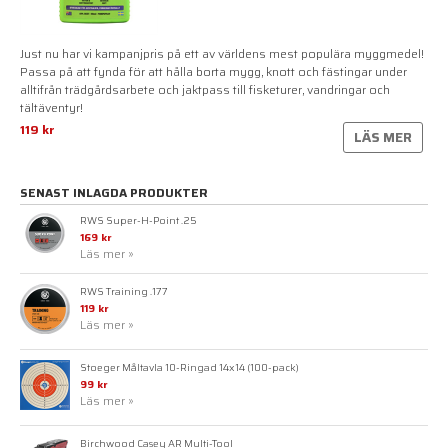
Just nu har vi kampanjpris på ett av världens mest populära myggmedel!
Passa på att fynda för att hålla borta mygg, knott och fästingar under
alltifrån trädgårdsarbete och jaktpass till fisketurer, vandringar och
tältäventyr!
119 kr
LÄS MER
SENAST INLAGDA PRODUKTER
RWS Super-H-Point .25
169 kr
Läs mer »
RWS Training .177
119 kr
Läs mer »
Stoeger Måltavla 10-Ringad 14x14 (100-pack)
99 kr
Läs mer »
Birchwood Casey AR Multi-Tool