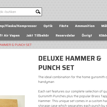
mp/Flaska/Kompressor
Optik
Fäste
Ammunition
Mål
ft Air Vapen
Jakt Tillbehör
Reservdelar
Övrigt
Kläd
AMMER & PUNCH SET
DELUXE HAMMER &
PUNCH SET
The ideal combination for the home gunsmith 
handyman
Each set features our complete selection of qu
Gunsmith Punches plus the popular Brass Tap
Hammer. This unique set comes in a custom 
storage case which separates each punch by s