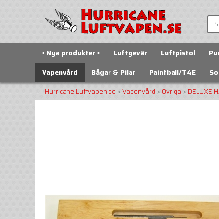
▪️ Nya produkter ▪️
Luftgevär
Luftpistol
Pu
Vapenvård
Bågar & Pilar
Paintball/T4E
So
Hurricane Luftvapen.se
>
Vapenvård
>
Övriga
>
DELUXE H