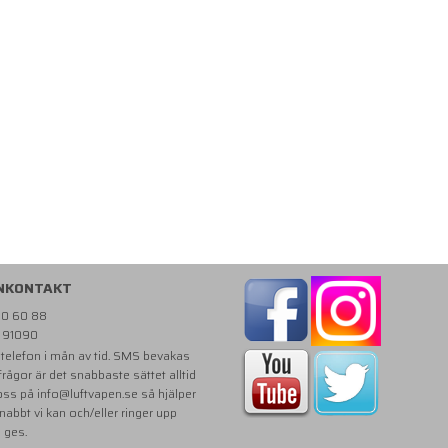
NKONTAKT
810 60 88
- 91090
i telefon i mån av tid. SMS bevakas
 frågor är det snabbaste sättet alltid
 oss på
info@luftvapen.se
så hjälper
snabbt vi kan och/eller ringer upp
e ges.