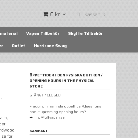
0 kr
Till kassan
material
Vapen Tillbehör
Skytte Tillbehör
er
Outlet
Hurricane Swag
ÖPPETTIDER I DEN FYSISKA BUTIKEN /
OPENING HOURS IN THE PHYSICAL
STORE
STÄNGT / CLOSED
or
Frågor om framtida öppettider/Questions
about upcoming opening hours?
➡ info@luftvapen.se
ality
per
hardwood
KAMPANJ
ize for