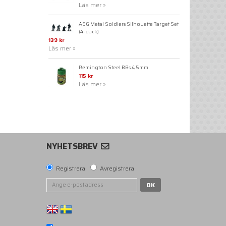
Läs mer »
ASG Metal Soldiers Silhouette Target Set
(4-pack)
139 kr
Läs mer »
Remington Steel BBs 4,5mm
115 kr
Läs mer »
NYHETSBREV
Registrera
Avregistrera
OK