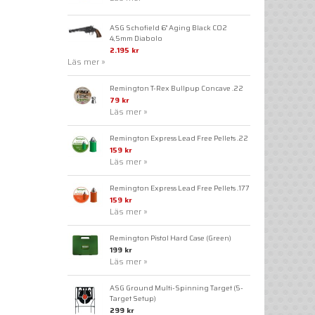
ASG Schofield 6" Aging Black CO2
4,5mm Diabolo
2.195 kr
Läs mer »
Remington T-Rex Bullpup Concave .22
79 kr
Läs mer »
Remington Express Lead Free Pellets .22
159 kr
Läs mer »
Remington Express Lead Free Pellets .177
159 kr
Läs mer »
Remington Pistol Hard Case (Green)
199 kr
Läs mer »
ASG Ground Multi-Spinning Target (5-
Target Setup)
299 kr