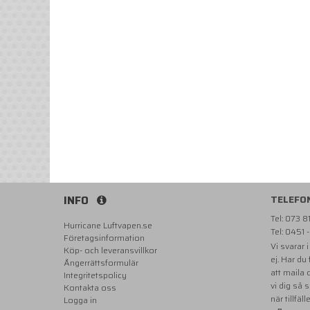
INFO
TELEFO
Tel: 073 
Hurricane Luftvapen.se
Tel: 0451 
Företagsinformation
Vi svarar 
Köp- och leveransvillkor
ej. Har du
Ångerrättsformulär
att maila
Integritetspolicy
vi dig så 
Kontakta oss
när tillfäll
Logga in