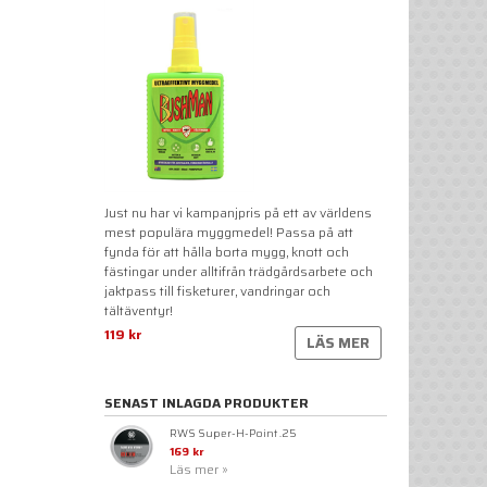
Just nu har vi kampanjpris på ett av världens
mest populära myggmedel! Passa på att
fynda för att hålla borta mygg, knott och
fästingar under alltifrån trädgårdsarbete och
jaktpass till fisketurer, vandringar och
tältäventyr!
119 kr
LÄS MER
SENAST INLAGDA PRODUKTER
RWS Super-H-Point .25
169 kr
Läs mer »