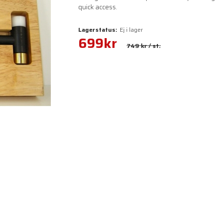
quick access.
Lagerstatus:
Ej i lager
699
kr
749 kr
/ st.