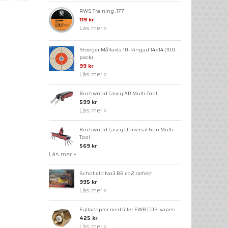
RWS Training .177
119 kr
Läs mer »
Stoeger Måltavla 10-Ringad 14x14 (100-
pack)
99 kr
Läs mer »
Birchwood Casey AR Multi-Tool
599 kr
Läs mer »
Birchwood Casey Universal Gun Multi-
Tool
569 kr
Läs mer »
Schofield No3 BB co2 defekt
995 kr
Läs mer »
Fylladapter med filter FWB CO2-vapen
425 kr
Läs mer »