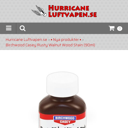
0
Hurricane Luftvapen.se
>
▪️ Nya produkter ▪️
>
Birchwood Casey Rusty Walnut Wood Stain (90ml)