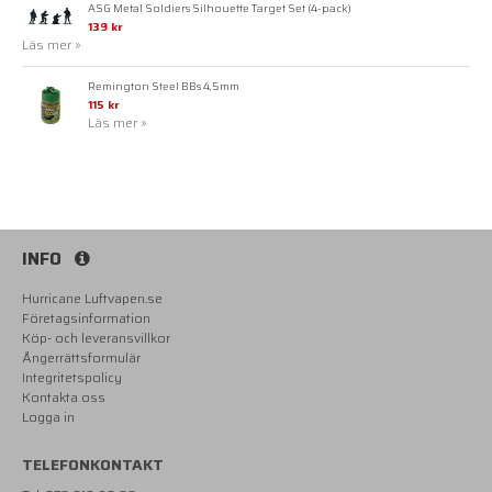
ASG Metal Soldiers Silhouette Target Set (4-pack)
139 kr
Läs mer »
Remington Steel BBs 4,5mm
115 kr
Läs mer »
INFO
Hurricane Luftvapen.se
Företagsinformation
Köp- och leveransvillkor
Ångerrättsformulär
Integritetspolicy
Kontakta oss
Logga in
TELEFONKONTAKT