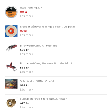
RWS Training .177
119 kr
Läs mer »
Stoeger Måltavla 10-Ringad 14x14 (100-pack)
99 kr
Läs mer »
Birchwood Casey AR Multi-Tool
599 kr
Läs mer »
Birchwood Casey Universal Gun Multi-Tool
569 kr
Läs mer »
Schofield No3 BB co2 defekt
995 kr
Läs mer »
Fylladapter med filter FWB CO2-vapen
425 kr
Läs mer »