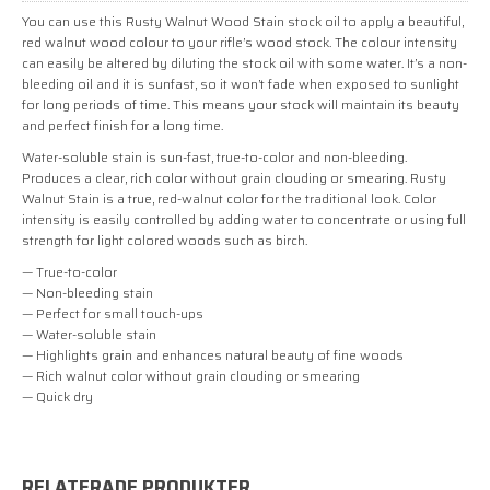
You can use this Rusty Walnut Wood Stain stock oil to apply a beautiful,
red walnut wood colour to your rifle’s wood stock. The colour intensity
can easily be altered by diluting the stock oil with some water. It’s a non-
bleeding oil and it is sunfast, so it won’t fade when exposed to sunlight
for long periods of time. This means your stock will maintain its beauty
and perfect finish for a long time.
Water-soluble stain is sun-fast, true-to-color and non-bleeding.
Produces a clear, rich color without grain clouding or smearing. Rusty
Walnut Stain is a true, red-walnut color for the traditional look. Color
intensity is easily controlled by adding water to concentrate or using full
strength for light colored woods such as birch.
— True-to-color
— Non-bleeding stain
— Perfect for small touch-ups
— Water-soluble stain
— Highlights grain and enhances natural beauty of fine woods
— Rich walnut color without grain clouding or smearing
— Quick dry
RELATERADE PRODUKTER