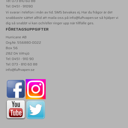
Tel: 073 810 60 88
Tel: 0451 - 91090
Vi svarar i telefon i mån av tid. SMS bevakas ej. Har du frågor är det
snabbaste sättet alltid att maila oss på
info@luftvapen.se
så hjälper vi
dig så snabbt vi kan och/eller ringer upp när tillfälle ges.
FÖRETAGSUPPGIFTER
Hurricane AB
Org.Nr. 556880-0022
Box 56
282 04 Vittsjö
Tel: 0451 - 910 90
Tel: 073 - 810 60 88
info@luftvapen.se