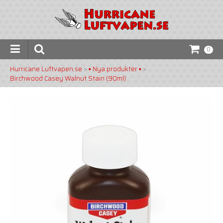
0
Hurricane Luftvapen.se
>
▪️ Nya produkter ▪️
>
Birchwood Casey Walnut Stain (90ml)