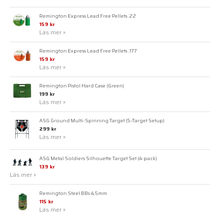
Remington Express Lead Free Pellets .22
159 kr
Läs mer »
Remington Express Lead Free Pellets .177
159 kr
Läs mer »
Remington Pistol Hard Case (Green)
199 kr
Läs mer »
ASG Ground Multi-Spinning Target (5-Target Setup)
299 kr
Läs mer »
ASG Metal Soldiers Silhouette Target Set (4-pack)
139 kr
Läs mer »
Remington Steel BBs 4,5mm
115 kr
Läs mer »