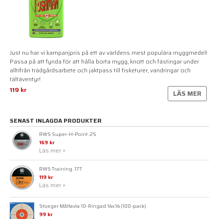
Just nu har vi kampanjpris på ett av världens mest populära myggmedel!
Passa på att fynda för att hålla borta mygg, knott och fästingar under
alltifrån trädgårdsarbete och jaktpass till fisketurer, vandringar och
tältäventyr!
119 kr
LÄS MER
SENAST INLAGDA PRODUKTER
RWS Super-H-Point .25
169 kr
Läs mer »
RWS Training .177
119 kr
Läs mer »
Stoeger Måltavla 10-Ringad 14x14 (100-pack)
99 kr