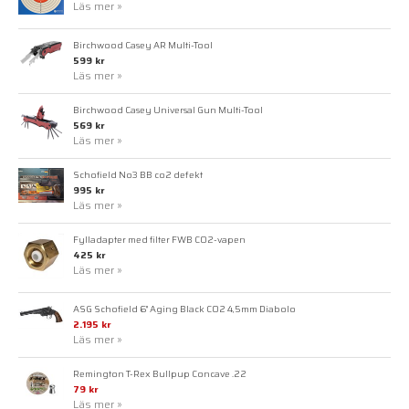
Läs mer »
Birchwood Casey AR Multi-Tool
599 kr
Läs mer »
Birchwood Casey Universal Gun Multi-Tool
569 kr
Läs mer »
Schofield No3 BB co2 defekt
995 kr
Läs mer »
Fylladapter med filter FWB CO2-vapen
425 kr
Läs mer »
ASG Schofield 6" Aging Black CO2 4,5mm Diabolo
2.195 kr
Läs mer »
Remington T-Rex Bullpup Concave .22
79 kr
Läs mer »