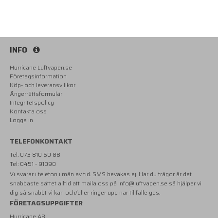
INFO
Hurricane Luftvapen.se
Företagsinformation
Köp- och leveransvillkor
Ångerrättsformulär
Integritetspolicy
Kontakta oss
Logga in
TELEFONKONTAKT
Tel: 073 810 60 88
Tel: 0451 - 91090
Vi svarar i telefon i mån av tid. SMS bevakas ej. Har du frågor är det
snabbaste sättet alltid att maila oss på
info@luftvapen.se
så hjälper vi
dig så snabbt vi kan och/eller ringer upp när tillfälle ges.
FÖRETAGSUPPGIFTER
Hurricane AB